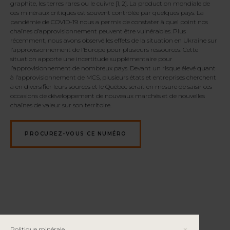
graphite, les terres rares ou le cuivre [1, 2]. La production mondiale de
ces minéraux critiques est souvent contrôlée par quelques pays. La
pandémie de COVID-19 nous a permis de constater à quel point nos
chaînes d’approvisionnement peuvent être vulnérables. Plus
récemment, nous avons observé les effets de la situation en Ukraine sur
l’approvisionnement de l’Europe pour plusieurs ressources. Cette
situation apporte une incertitude supplémentaire pour
l’approvisionnement de nombreux pays. Devant un risque élevé quant
à l’approvisionnement de MCS, plusieurs états et entreprises cherchent
à en diversifier leurs sources et le Québec serait en mesure de saisir ces
occasions de développement de nouveaux marchés et de nouvelles
chaînes de valeur sur son territoire.
PROCUREZ-VOUS CE NUMÉRO
Politique minérale