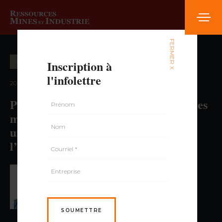
FERMER X
Inscription à
POLITIQUE MINÉRALE
l'infolettre
2023 — volume 8, numéro 3
Plan québécois pour la valorisation des
minéraux critiques et stratégiques :
une deuxième année qui confirme
l’attrait et le leadership du Québec
PAR PATRICE ROY,
GÉO., M. SC.
SOUMETTRE