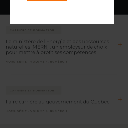
CARRIÈRE ET FORMATION
Le ministère de l’Énergie et des Ressources
naturelles (MERN) : un employeur de choix
pour mettre à profit ses compétences
HORS-SÉRIE - VOLUME 4, NUMÉRO 1
CARRIÈRE ET FORMATION
Faire carrière au gouvernement du Québec
HORS-SÉRIE - VOLUME 4, NUMÉRO 1