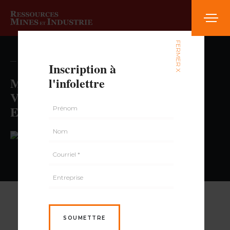
FERMER X
— volume , numéro
Inscription à
Michel Julien
l'infolettre
Vice President, Environment Agnico
Eagle Mines Limited
PAR
SOUMETTRE