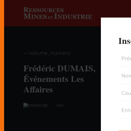
Ins
— volume , numéro
Frédéric DUMAIS,
Événements Les
Affaires
PAR