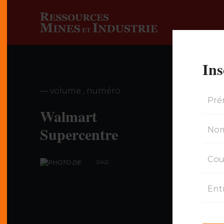
Ins
— volume , numéro
Walmart
Supercentre
PAR