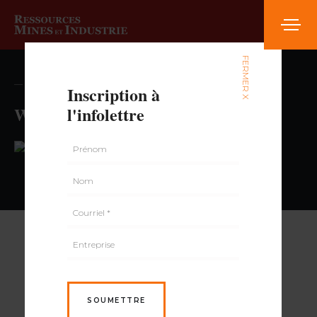
FERMER X
— volume , numéro
Inscription à
Walmart Hochelaga Store
l'infolettre
PAR
SOUMETTRE