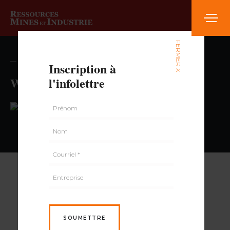
FERMER X
— volume , numéro
Inscription à
Walmart Chateauguay Supercentre
l'infolettre
PAR
SOUMETTRE