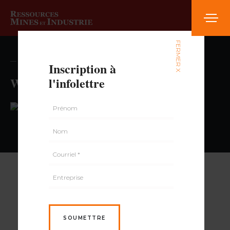
FERMER X
— volume , numéro
Inscription à
Walmart Brossard Supercentre
l'infolettre
PAR
SOUMETTRE