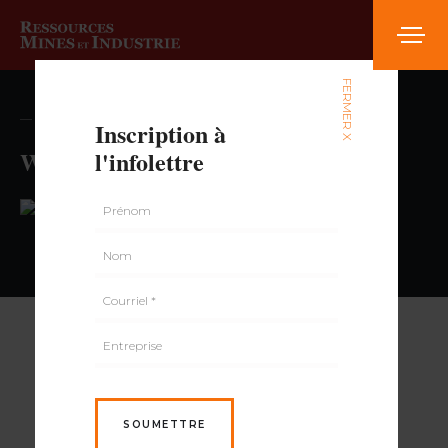
FERMER X
— volume , numéro
Inscription à
Walmart
l'infolettre
PAR
SOUMETTRE