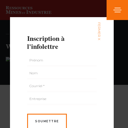
FERMER X
— volume , numéro
Inscription à
Walmart
l'infolettre
PAR
SOUMETTRE