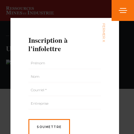
FERMER X
— volume , numéro
Inscription à
Uniprix
l'infolettre
PAR
SOUMETTRE