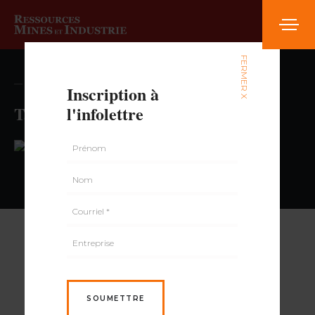
FERMER X
— volume , numéro
Inscription à
Tabagie Vézina
l'infolettre
PAR
SOUMETTRE