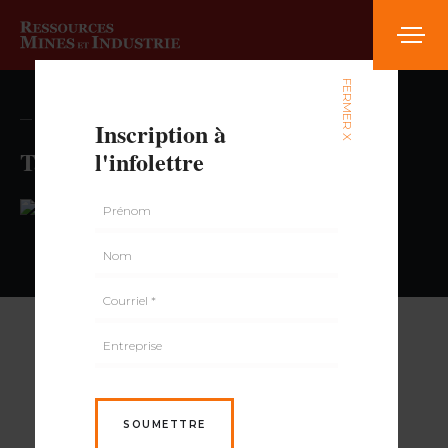
FERMER X
— volume , numéro
Inscription à
Tabagie Variétés Richelieu
l'infolettre
PAR
SOUMETTRE