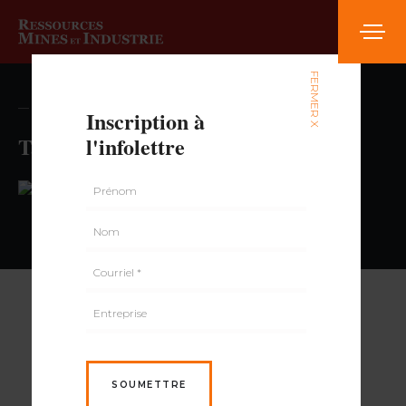
FERMER X
— volume , numéro
Inscription à
Tabagie Varietes Beloeil
l'infolettre
PAR
SOUMETTRE