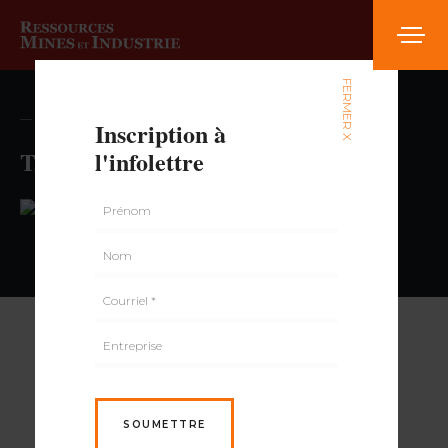
FERMER X
— volume , numéro
Inscription à
Tabagie Le Calumet
l'infolettre
PAR
SOUMETTRE