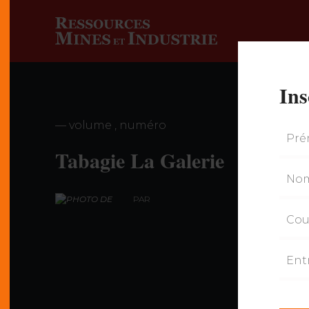
Ins
— volume , numéro
Tabagie La Galerie
PAR