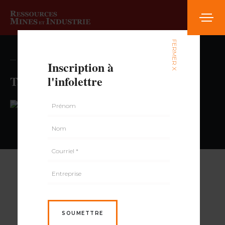
FERMER X
— volume , numéro
Inscription à
Tabagie Imperiale
l'infolettre
PAR
SOUMETTRE