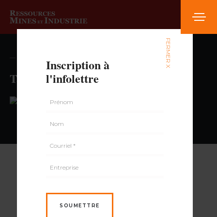
FERMER X
— volume , numéro
Inscription à
Tabagie Canardière
l'infolettre
PAR
SOUMETTRE