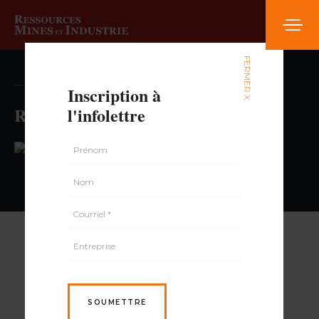
FERMER X
— volume , numéro
Inscription à
Rockland Variety
l'infolettre
PAR
SOUMETTRE