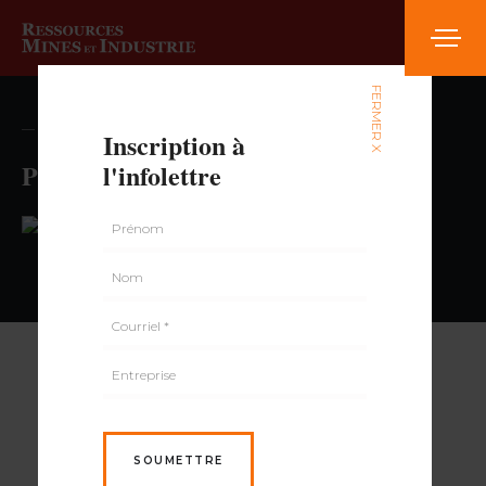
FERMER X
— volume , numéro
Inscription à
Provigo
l'infolettre
PAR
SOUMETTRE