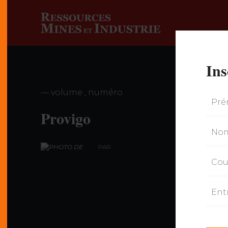
Ins
— volume , numéro
Provigo
PAR