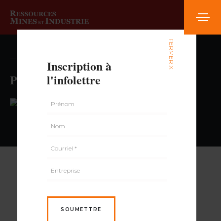
FERMER X
— volume , numéro
Inscription à
Provigo
l'infolettre
PAR
SOUMETTRE