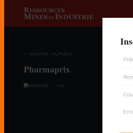
Ins
— volume , numéro
Pharmaprix
PAR