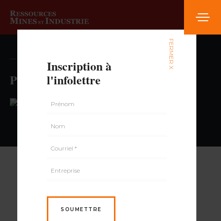
FERMER X
— volume , numéro
Inscription à
Pharmaprix
l'infolettre
PAR
SOUMETTRE