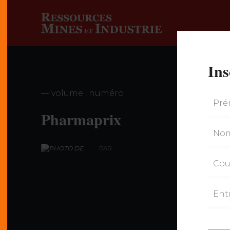
Ins
— volume , numéro
Pharmaprix
PAR