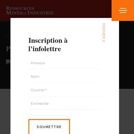
FERMER X
— volume , numéro
Inscription à
Pharmaprix
l'infolettre
PAR
SOUMETTRE