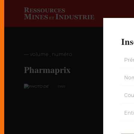
Ins
— volume , numéro
Pharmaprix
PAR