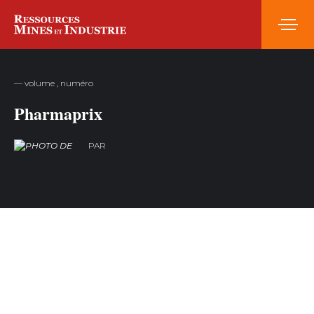
— volume , numéro
Pharmaprix
PAR