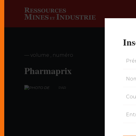
Ins
— volume , numéro
Pharmaprix
PAR