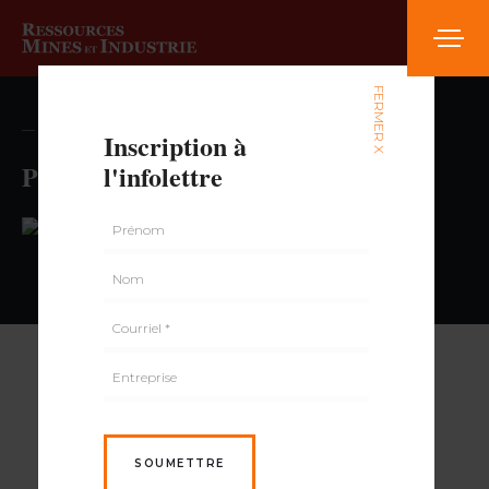
FERMER X
— volume , numéro
Inscription à
Pharmacie Jean-Coutu
l'infolettre
PAR
SOUMETTRE