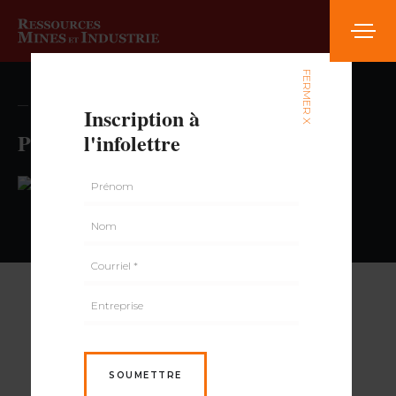
FERMER X
— volume , numéro
Inscription à
Pharmacie Jean-Coutu
l'infolettre
PAR
SOUMETTRE