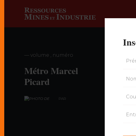
Ins
— volume , numéro
Métro Marcel
Picard
PAR