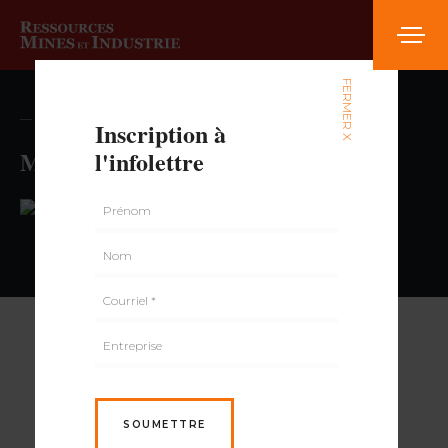
FERMER X
— volume , numéro
Inscription à
Maxi & Cie
l'infolettre
PAR
SOUMETTRE