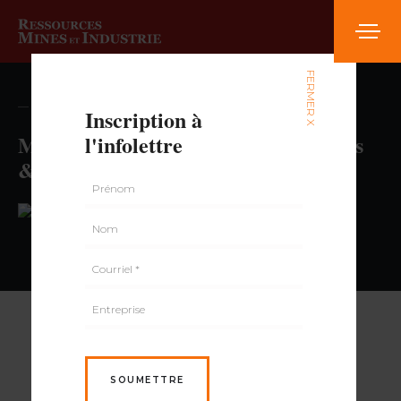
FERMER X
— volume , numéro
Inscription à
Marché Omni – Épicerie M. Langlais
l'infolettre
& filles
PAR
SOUMETTRE