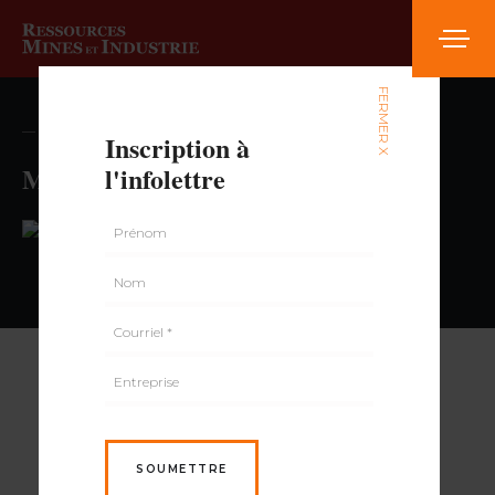
FERMER X
— volume , numéro
Inscription à
Marché Bonichoix des Pins
l'infolettre
PAR
SOUMETTRE