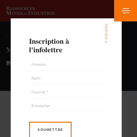
FERMER X
— volume , numéro
Inscription à
Magasin Vanasse Sun
l'infolettre
PAR
SOUMETTRE