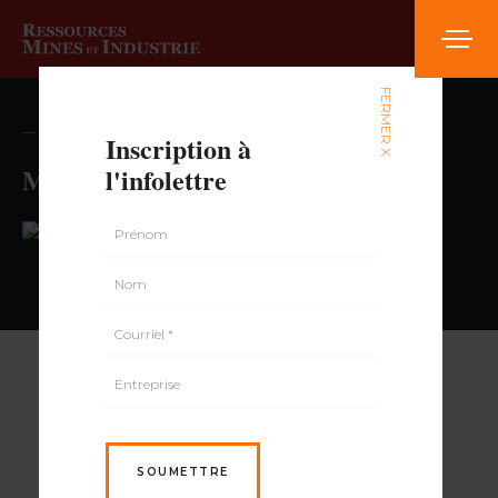
FERMER X
— volume , numéro
Inscription à
M S Variétés
l'infolettre
PAR
SOUMETTRE