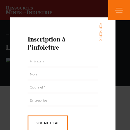
FERMER X
— volume , numéro
Inscription à
Loblaw pharmacy
l'infolettre
PAR
SOUMETTRE