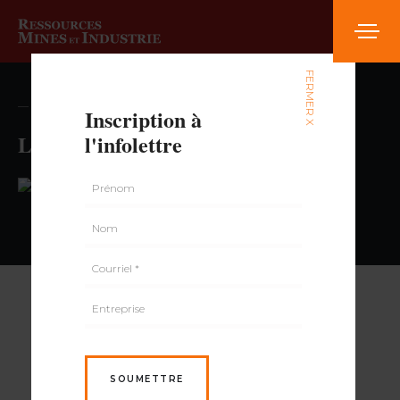
FERMER X
— volume , numéro
Inscription à
Librairie l’Option
l'infolettre
PAR
SOUMETTRE