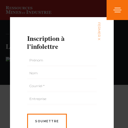
FERMER X
— volume , numéro
Inscription à
Les Entreprises Granby Silo
l'infolettre
PAR
SOUMETTRE