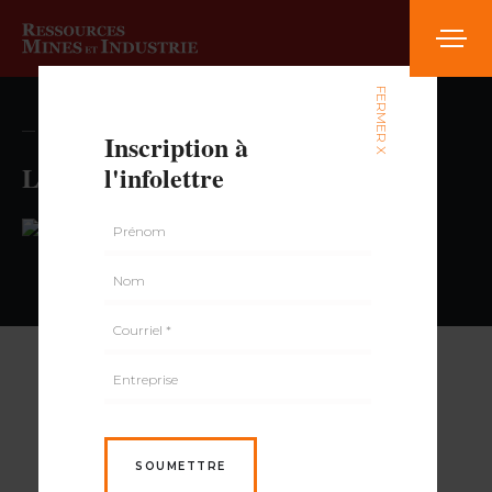
FERMER X
— volume , numéro
Inscription à
L’Épice-rit ML
l'infolettre
PAR
SOUMETTRE