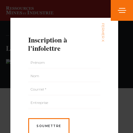
FERMER X
— volume , numéro
Inscription à
La Librarie de Verdun
l'infolettre
PAR
SOUMETTRE