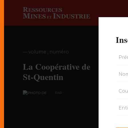
Ins
— volume , numéro
La Coopérative de
St-Quentin
PAR