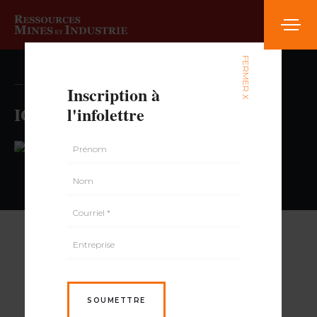
FERMER X
— volume , numéro
Inscription à
IGA Val-d’Or Centre-Ville
l'infolettre
PAR
SOUMETTRE