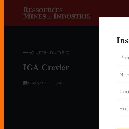
Ins
— volume , numéro
IGA Crevier
PAR