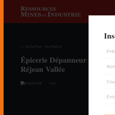
Ins
— volume , numéro
Épicerie Dépanneur
Réjean Vallée
PAR