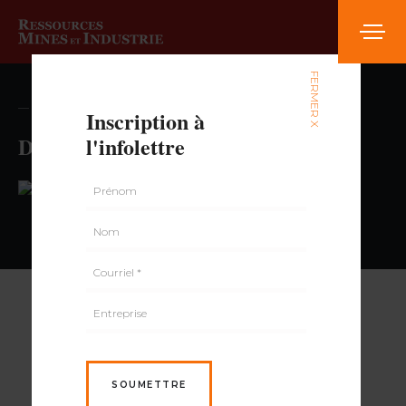
FERMER X
— volume , numéro
Inscription à
Dépanneur Le Duo
l'infolettre
PAR
SOUMETTRE