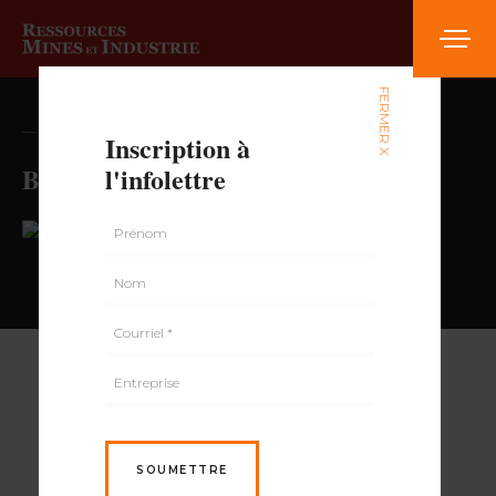
FERMER X
— volume , numéro
Inscription à
Brunet
l'infolettre
PAR
SOUMETTRE