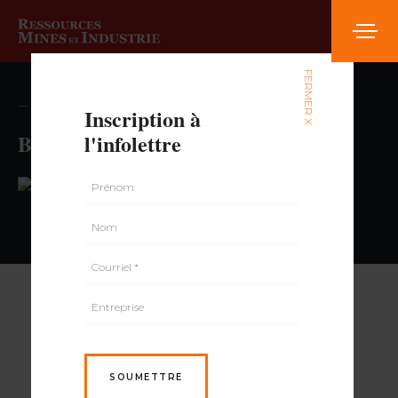
FERMER X
— volume , numéro
Inscription à
Brunet
l'infolettre
PAR
SOUMETTRE