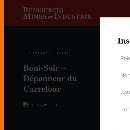
Ins
— volume , numéro
Boni-Soir –
Dépanneur du
Carrefour
PAR